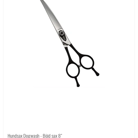
Hundsax Dogwash - Böjd sax 8"