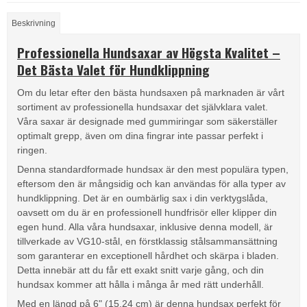
Beskrivning
Professionella Hundsaxar av Högsta Kvalitet –
Det Bästa Valet för Hundklippning
Om du letar efter den bästa hundsaxen på marknaden är vårt
sortiment av professionella hundsaxar det självklara valet.
Våra saxar är designade med gummiringar som säkerställer
optimalt grepp, även om dina fingrar inte passar perfekt i
ringen.
Denna standardformade hundsax är den mest populära typen,
eftersom den är mångsidig och kan användas för alla typer av
hundklippning. Det är en oumbärlig sax i din verktygslåda,
oavsett om du är en professionell hundfrisör eller klipper din
egen hund. Alla våra hundsaxar, inklusive denna modell, är
tillverkade av VG10-stål, en förstklassig stålsammansättning
som garanterar en exceptionell hårdhet och skärpa i bladen.
Detta innebär att du får ett exakt snitt varje gång, och din
hundsax kommer att hålla i många år med rätt underhåll.
Med en längd på 6" (15,24 cm) är denna hundsax perfekt för