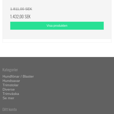
1.811,00 SEK
1.432,00 SEK
Visa produkten
Kategorier
Hundfönar / Blaster
Hundsaxar
Trimstolar
Diverse
Trimväska
Se mer
Ditt konto