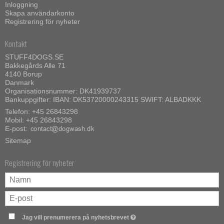
Inloggning
Skapa användarkonto
Registrering för nyheter
Kontakt
STUFF4DOGS.SE
Bakkegårds Alle 71
4140 Borup
Danmark
Organisationsnummer: DK41939737
Bankuppgifter: IBAN: DK53720000243315 SWIFT: ALBADKKK
Telefon:
+45 26843298
Mobil:
+45 26843298
E-post
:
Sitemap
Registrering för nyheter
Jag vill prenumerera på nyhetsbrevet