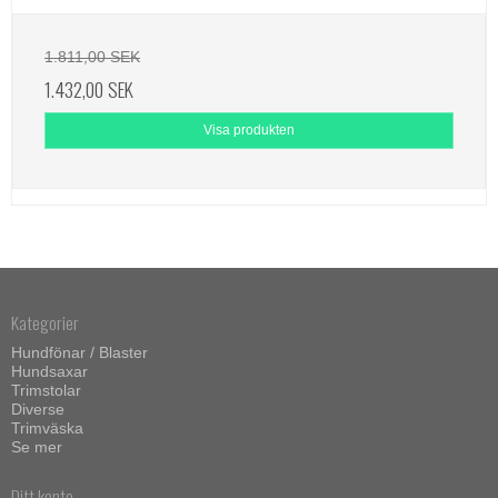
1.811,00 SEK
1.432,00 SEK
Visa produkten
Kategorier
Hundfönar / Blaster
Hundsaxar
Trimstolar
Diverse
Trimväska
Se mer
Ditt konto