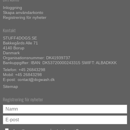
Inloggning
Skapa användarkonto
Registrering för nyheter
Kontakt
STUFF4DOGS.SE
Bakkegårds Alle 71
4140 Borup
Danmark
Organisationsnummer: DK41939737
Bankuppgifter: IBAN: DK53720000243315 SWIFT: ALBADKKK
Telefon:
+45 26843298
Mobil:
+45 26843298
E-post
:
Sitemap
Registrering för nyheter