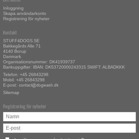
Inloggning
Skapa användarkonto
Registrering för nyheter
Kontakt
STUFF4DOGS.SE
Bakkegårds Alle 71
4140 Borup
Danmark
Organisationsnummer: DK41939737
Bankuppgifter: IBAN: DK53720000243315 SWIFT: ALBADKKK
Telefon:
+45 26843298
Mobil:
+45 26843298
E-post
:
Sitemap
Registrering för nyheter