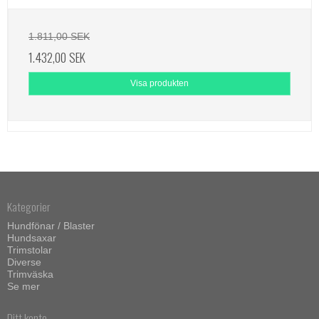
1.811,00 SEK
1.432,00 SEK
Visa produkten
Kategorier
Hundfönar / Blaster
Hundsaxar
Trimstolar
Diverse
Trimväska
Se mer
Ditt konto