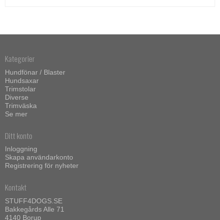
Kategorier
Hundfönar / Blaster
Hundsaxar
Trimstolar
Diverse
Trimväska
Se mer
Ditt konto
Inloggning
Skapa användarkonto
Registrering för nyheter
Kontakt
STUFF4DOGS.SE
Bakkegårds Alle 71
4140 Borup