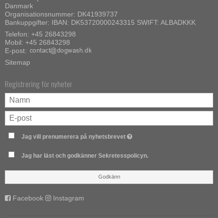
Danmark
Organisationsnummer: DK41939737
Bankuppgifter: IBAN: DK53720000243315 SWIFT: ALBADKKK
Telefon:
+45 26843298
Mobil:
+45 26843298
E-post
:
Sitemap
Registrering för nyheter
Jag vill prenumerera på nyhetsbrevet
Jag har läst och godkänner Sekretesspolicyn.
Godkänn
Facebook
Instagram