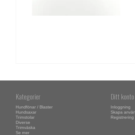
Kategorier
Ditt konto
Hundfönar / Blaster
Inloggning
Hundsaxar
Skapa använ
Trimstolar
Registrering
Diverse
Trimväska
Se mer