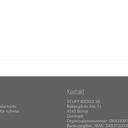
Kontakt
STUFF4DOGS.SE
darkonto
Bakkegårds Alle 71
 för nyheter
4140 Borup
Danmark
Organisationsnummer: DK41939
Bankuppgifter: IBAN: DK537200