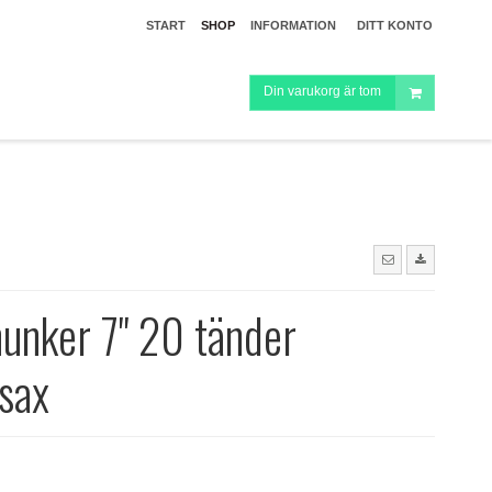
START
SHOP
INFORMATION
DITT KONTO
Din varukorg är tom
unker 7" 20 tänder
sax