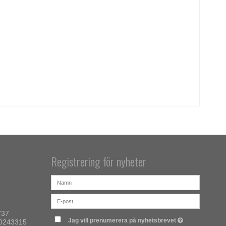
Registrering för nyheter
737
Jag vill prenumerera på nyhetsbrevet
00243315