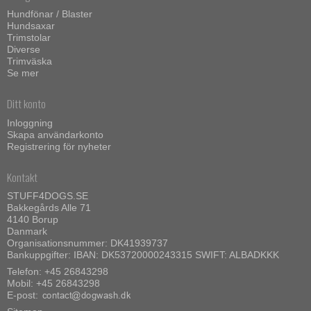
Hundfönar / Blaster
Hundsaxar
Trimstolar
Diverse
Trimväska
Se mer
Ditt konto
Inloggning
Skapa användarkonto
Registrering för nyheter
Kontakt
STUFF4DOGS.SE
Bakkegårds Alle 71
4140 Borup
Danmark
Organisationsnummer: DK41939737
Bankuppgifter: IBAN: DK53720000243315 SWIFT: ALBADKKK
Telefon:
+45 26843298
Mobil:
+45 26843298
E-post
: