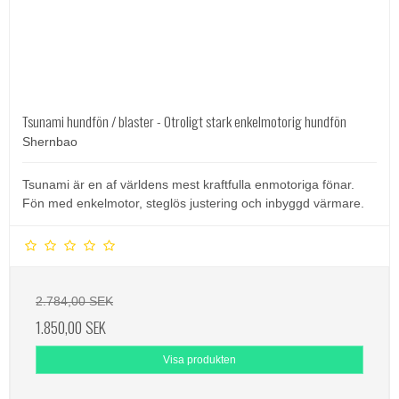
Tsunami hundfön / blaster - Otroligt stark enkelmotorig hundfön
Shernbao
Tsunami är en af världens mest kraftfulla enmotoriga fönar.
Fön med enkelmotor, steglös justering och inbyggd värmare.
2.784,00 SEK
1.850,00 SEK
Visa produkten