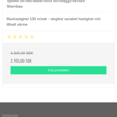
Typhoon fön med dubbel motor och inbyggd värmare
Shernbao
Maxhastighet 100 m/sek - steglöst variabel hastighet och
tillsatt värme
4.300,00 SEK
2.765,00 SEK
Visa produkten
Kategorier