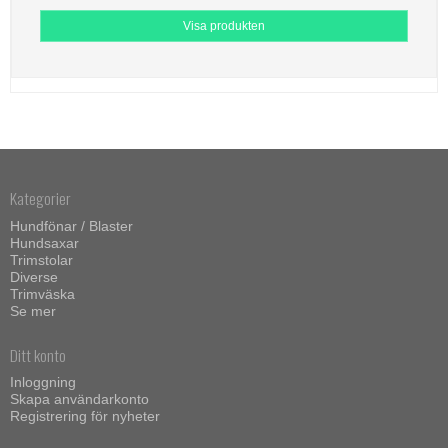
Visa produkten
Kategorier
Hundfönar / Blaster
Hundsaxar
Trimstolar
Diverse
Trimväska
Se mer
Ditt konto
Inloggning
Skapa användarkonto
Registrering för nyheter