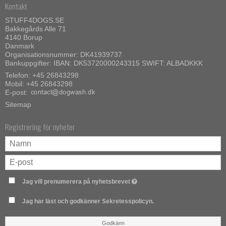
Kontakt
STUFF4DOGS.SE
Bakkegårds Alle 71
4140 Borup
Danmark
Organisationsnummer: DK41939737
Bankuppgifter: IBAN: DK53720000243315 SWIFT: ALBADKKK
Telefon:
+45 26843298
Mobil:
+45 26843298
E-post
:
Sitemap
Registrering för nyheter
Jag vill prenumerera på nyhetsbrevet
Jag har läst och godkänner Sekretesspolicyn.
Godkänn