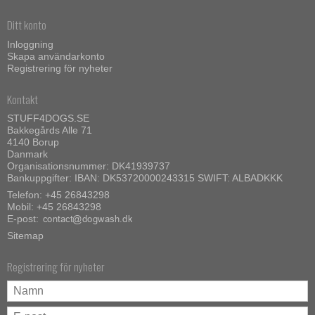
Ditt konto
Inloggning
Skapa användarkonto
Registrering för nyheter
Kontakt
STUFF4DOGS.SE
Bakkegårds Alle 71
4140 Borup
Danmark
Organisationsnummer: DK41939737
Bankuppgifter: IBAN: DK53720000243315 SWIFT: ALBADKKK
Telefon:
+45 26843298
Mobil:
+45 26843298
E-post
:
Sitemap
Registrering för nyheter