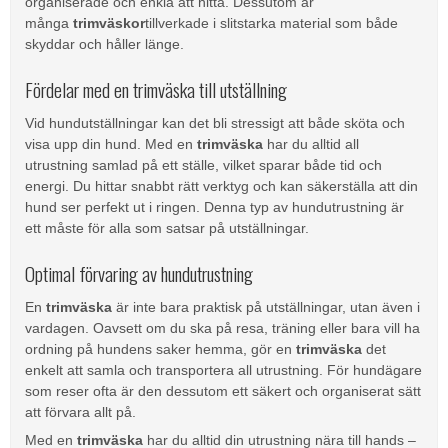
organiserade och enkla att hitta. Dessutom är
många
trimväskor
tillverkade i slitstarka material som både
skyddar och håller länge.
Fördelar med en trimväska till utställning
Vid hundutställningar kan det bli stressigt att både sköta och
visa upp din hund. Med en
trimväska
har du alltid all
utrustning samlad på ett ställe, vilket sparar både tid och
energi. Du hittar snabbt rätt verktyg och kan säkerställa att din
hund ser perfekt ut i ringen. Denna typ av hundutrustning är
ett måste för alla som satsar på utställningar.
Optimal förvaring av hundutrustning
En
trimväska
är inte bara praktisk på utställningar, utan även i
vardagen. Oavsett om du ska på resa, träning eller bara vill ha
ordning på hundens saker hemma, gör en
trimväska
det
enkelt att samla och transportera all utrustning. För hundägare
som reser ofta är den dessutom ett säkert och organiserat sätt
att förvara allt på.
Med en
trimväska
har du alltid din utrustning nära till hands –