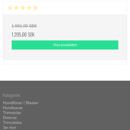
1.591,00 SEK
1.205,00 SEK
Visa produkten
Kategorier
Hundfönar / Blaster
Hundsaxar
Trimstolar
Diverse
Trimväska
Se mer